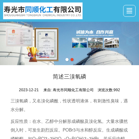
网站首页
公司介绍
资质证件
产品展示
新闻动态
厂景厂貌
联系我们
简述三溴氧磷
2023-12-21
来自:
寿光市同顺化工有限公司
浏览次数:992
三溴氧磷，又名溴化磷酰，性状透明液体，有刺激性臭味，遇
水分解。
反应性质：在水、乙醇中分解形成磷酸及溴化氢。大量水骤然
倒入时，可发生剧烈反应。POBr3与水和醇反应。生成磷酸或
磷酸酯，如O=PCl3+3H2O→O=P(OH)3+3HBr，若反应中醇