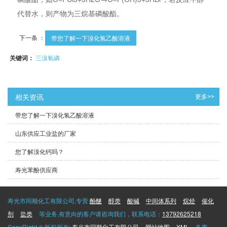
代替水，则产物为三烷基磷酸酯。
下一条 ：
带您了解一下溴化氢乙酸溶液
关键词：
三溴氧磷
相关资讯
更多>>
带您了解一下溴化氢乙酸溶液
山东供应工业盐的厂家
您了解溴化钙吗？
寿光苯酚供应商
寿光市同顺化工有限公司,专营
酚醚
醇类
酸碱
中间体系列
烷烃
催化
剂
盐类
等业务,有意向的客户请咨询我们，联系电话：
13792625218
CopyRight © 版权所有:
寿光市同顺化工有限公司
网站地图
XML
备案