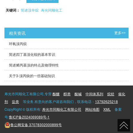
关键词：
简述溴辛烷
寿光同顺化工
相关资讯
更多>>
环氧溴丙烷
简述四丁基溴化铵的基本常识
简述烯丙基溴的特点及物理特性
关于3-溴丙炔的一些基础知识
寿光市同顺化工有限公司,专营
酚醚
醇类
酸碱
中间体系列
烷烃
催化
剂
盐类
等业务,有意向的客户请咨询我们，联系电话：
13792625218
CopyRight © 版权所有:
寿光市同顺化工有限公司
网站地图
XML
备案
号:
鲁ICP备2024069089号-1
鲁公网安备
37078302000899号