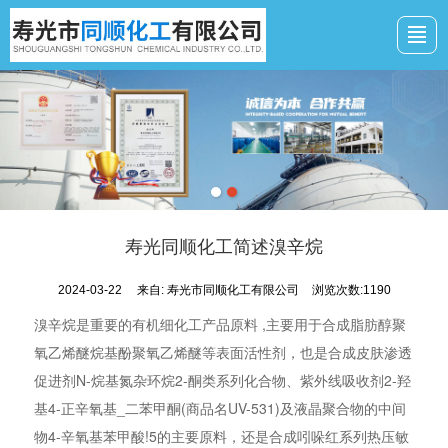
网站首页
公司介绍
资质证件
产品展示
新闻动态
厂景厂貌
联系我们
寿光同顺化工简述溴辛烷
2024-03-22
来自:
寿光市同顺化工有限公司
浏览次数:1190
溴辛烷是重要的有机细化工产品原料 ,主要用于合成脂肪醇聚
氧乙烯醚烷基酚聚氧乙烯醚等表面活性剂，也是合成皮肤渗透
促进剂N-烷基氮杂环烷2-酮类系列化合物、紫外线吸收剂2-羟
基4-正辛氧基_二苯甲酮(商品名UV-531)及液晶聚合物的中间
物4-辛氧基苯甲酸!5的主要原料，还是合成吲哚红系列热压敏